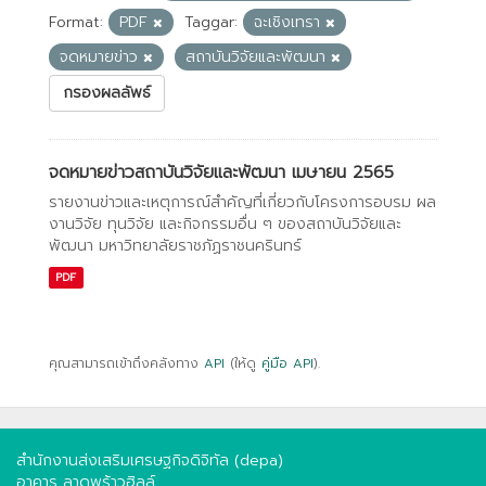
Format:
PDF
Taggar:
ฉะเชิงเทรา
จดหมายข่าว
สถาบันวิจัยและพัฒนา
กรองผลลัพธ์
จดหมายข่าวสถาบันวิจัยและพัฒนา เมษายน 2565
รายงานข่าวและเหตุการณ์สำคัญที่เกี่ยวกับโครงการอบรม ผล
งานวิจัย ทุนวิจัย และกิจกรรมอื่น ๆ ของสถาบันวิจัยและ
พัฒนา มหาวิทยาลัยราชภัฏราชนครินทร์
PDF
คุณสามารถเข้าถึงคลังทาง
API
(ให้ดู
คู่มือ API
).
สำนักงานส่งเสริมเศรษฐกิจดิจิทัล (depa)
อาคาร ลาดพร้าวฮิลล์