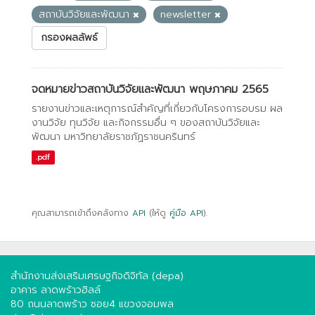
สถาบันวิจัยและพัฒนา
newsletter
กรองผลลัพธ์
จดหมายข่าวสถาบันวิจัยและพัฒนา พฤษภาคม 2565
รายงานข่าวและเหตุการณ์สำคัญที่เกี่ยวกับโครงการอบรม ผล
งานวิจัย ทุนวิจัย และกิจกรรมอื่น ๆ ของสถาบันวิจัยและ
พัฒนา มหาวิทยาลัยราชภัฏราชนครินทร์
.pdf
คุณสามารถเข้าถึงคลังทาง
API
(ให้ดู
คู่มือ API
).
สำนักงานส่งเสริมเศรษฐกิจดิจิทัล (depa)
อาคาร ลาดพร้าวฮิลล์
80 ถนนลาดพร้าว ซอย4 แขวงจอมพล