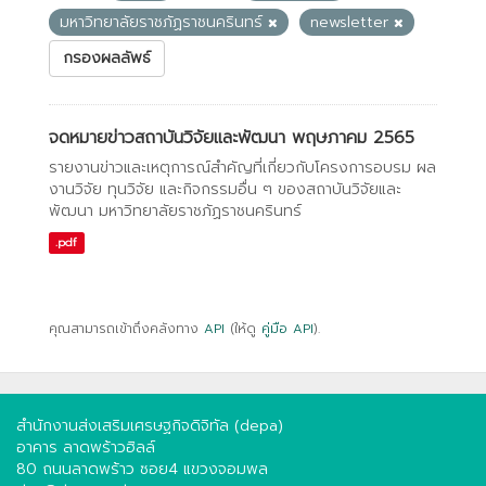
มหาวิทยาลัยราชภัฏราชนครินทร์
newsletter
กรองผลลัพธ์
จดหมายข่าวสถาบันวิจัยและพัฒนา พฤษภาคม 2565
รายงานข่าวและเหตุการณ์สำคัญที่เกี่ยวกับโครงการอบรม ผล
งานวิจัย ทุนวิจัย และกิจกรรมอื่น ๆ ของสถาบันวิจัยและ
พัฒนา มหาวิทยาลัยราชภัฏราชนครินทร์
.pdf
คุณสามารถเข้าถึงคลังทาง
API
(ให้ดู
คู่มือ API
).
สำนักงานส่งเสริมเศรษฐกิจดิจิทัล (depa)
อาคาร ลาดพร้าวฮิลล์
80 ถนนลาดพร้าว ซอย4 แขวงจอมพล