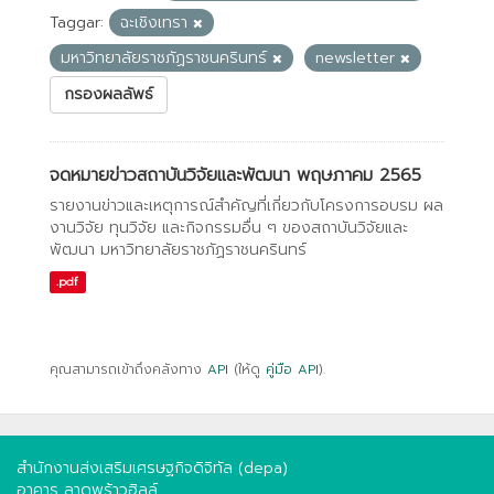
Taggar:
ฉะเชิงเทรา
มหาวิทยาลัยราชภัฏราชนครินทร์
newsletter
กรองผลลัพธ์
จดหมายข่าวสถาบันวิจัยและพัฒนา พฤษภาคม 2565
รายงานข่าวและเหตุการณ์สำคัญที่เกี่ยวกับโครงการอบรม ผล
งานวิจัย ทุนวิจัย และกิจกรรมอื่น ๆ ของสถาบันวิจัยและ
พัฒนา มหาวิทยาลัยราชภัฏราชนครินทร์
.pdf
คุณสามารถเข้าถึงคลังทาง
API
(ให้ดู
คู่มือ API
).
สำนักงานส่งเสริมเศรษฐกิจดิจิทัล (depa)
อาคาร ลาดพร้าวฮิลล์