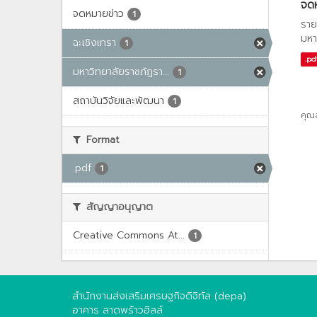
จด
จดหมายข่าว
1
ราย
มหา
ฉะเชิงเทรา
1
.pd
มหาวิทยาลัยราชภัฏรา...
1
สถาบันวิจัยและพัฒนา
1
คุณ
Format
.pdf
1
สัญญาอนุญาต
Creative Commons At...
1
สำนักงานส่งเสริมเศรษฐกิจดิจิทัล (depa)
อาคาร ลาดพร้าวฮิลล์