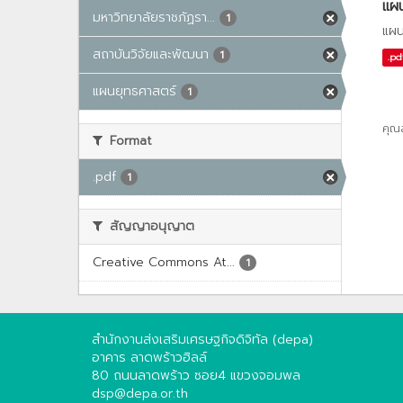
แผน
มหาวิทยาลัยราชภัฏรา...
1
แผน
สถาบันวิจัยและพัฒนา
1
.pd
แผนยุทธศาสตร์
1
คุณ
Format
.pdf
1
สัญญาอนุญาต
Creative Commons At...
1
สำนักงานส่งเสริมเศรษฐกิจดิจิทัล (depa)
อาคาร ลาดพร้าวฮิลล์
80 ถนนลาดพร้าว ซอย4 แขวงจอมพล
dsp@depa.or.th