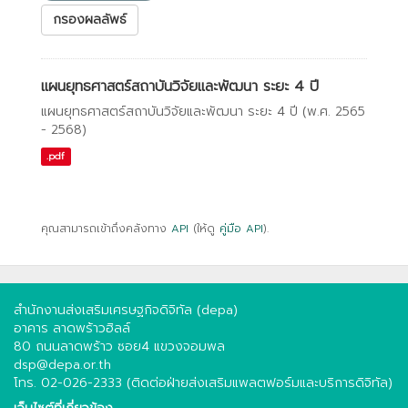
กรองผลลัพธ์
แผนยุทธศาสตร์สถาบันวิจัยและพัฒนา ระยะ 4 ปี
แผนยุทธศาสตร์สถาบันวิจัยและพัฒนา ระยะ 4 ปี (พ.ศ. 2565
- 2568)
.pdf
คุณสามารถเข้าถึงคลังทาง
API
(ให้ดู
คู่มือ API
).
สำนักงานส่งเสริมเศรษฐกิจดิจิทัล (depa)
อาคาร ลาดพร้าวฮิลล์
80 ถนนลาดพร้าว ซอย4 แขวงจอมพล
dsp@depa.or.th
โทร. 02-026-2333 (ติดต่อฝ่ายส่งเสริมแพลตฟอร์มและบริการดิจิทัล)