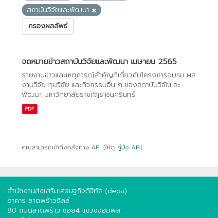
สถาบันวิจัยและพัฒนา
กรองผลลัพธ์
จดหมายข่าวสถาบันวิจัยและพัฒนา เมษายน 2565
รายงานข่าวและเหตุการณ์สำคัญที่เกี่ยวกับโครงการอบรม ผล
งานวิจัย ทุนวิจัย และกิจกรรมอื่น ๆ ของสถาบันวิจัยและ
พัฒนา มหาวิทยาลัยราชภัฏราชนครินทร์
PDF
คุณสามารถเข้าถึงคลังทาง
API
(ให้ดู
คู่มือ API
).
สำนักงานส่งเสริมเศรษฐกิจดิจิทัล (depa)
อาคาร ลาดพร้าวฮิลล์
80 ถนนลาดพร้าว ซอย4 แขวงจอมพล