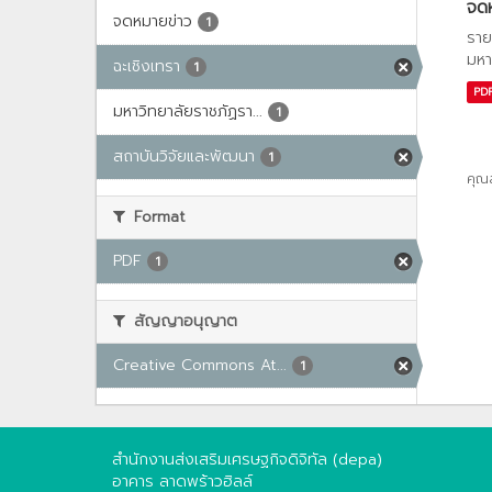
จด
จดหมายข่าว
1
ราย
มหา
ฉะเชิงเทรา
1
PD
มหาวิทยาลัยราชภัฏรา...
1
สถาบันวิจัยและพัฒนา
1
คุณ
Format
PDF
1
สัญญาอนุญาต
Creative Commons At...
1
สำนักงานส่งเสริมเศรษฐกิจดิจิทัล (depa)
อาคาร ลาดพร้าวฮิลล์