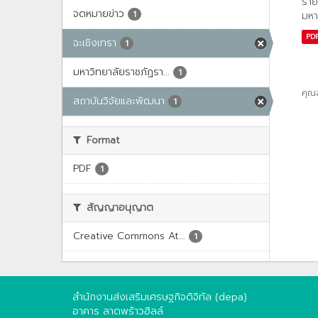
ราย
จดหมายข่าว
1
มหา
PD
ฉะเชิงเทรา
1
มหาวิทยาลัยราชภัฏรา...
1
คุณ
สถาบันวิจัยและพัฒนา
1
Format
PDF
1
สัญญาอนุญาต
Creative Commons At...
1
สำนักงานส่งเสริมเศรษฐกิจดิจิทัล (depa)
อาคาร ลาดพร้าวฮิลล์