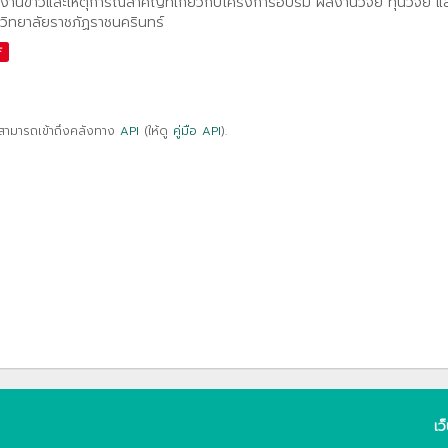
งานข่าวและเหตุการณ์สำคัญที่เกี่ยวกับโครงการอบรม ผลงานวิจัย ทุนวิจัย 
วิทยาลัยราชภัฏราชนครินทร์
F
สามารถเข้าถึงคลังทาง
API
(ให้ดู
คู่มือ API
).
เว