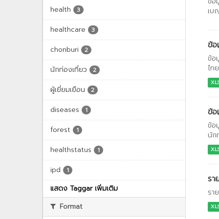
ข้อ
health
3
เบญ
healthcare
3
ข้อ
chonburi
2
ข้อ
ไทย
นักท่องเที่ยว
2
XL
ผู้เยี่ยมเยือน
2
diseases
1
ข้อ
ข้อ
forest
1
นักท
healthstatus
XL
1
ipd
1
ราย
แสดง Taggar เพิ่มเติม
ราย
Format
XL