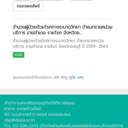
กรองผลลัพธ์
จำนวนผู้ป่วยด้วยโรคทางระบาดวิทยา จำแนกรายหน่วย
บริการ รายอำเภอ รายโรค จังหวัดช...
จำนวนผู้ป่วยด้วยโรคทางระบาดวิทยา จำแนกรายหน่วย
บริการ รายอำเภอ รายโรค จังหวัดชลบุรี ปี 2559- 2563
XLSX
คุณสามารถเข้าถึงคลังทาง
API
(ให้ดู
คู่มือ API
).
สำนักงานส่งเสริมเศรษฐกิจดิจิทัล (depa)
อาคาร ลาดพร้าวฮิลล์
80 ถนนลาดพร้าว ซอย4 แขวงจอมพล
dsp@depa.or.th
โทร. 02-026-2333 (ติดต่อฝ่ายส่งเสริมแพลตฟอร์มและบริการดิจิทัล)