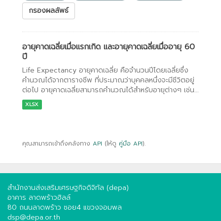
กรองผลลัพธ์
อายุคาดเฉลี่ยเมื่อแรกเกิด และอายุคาดเฉลี่ยเมื่ออายุ 60
ปี
Life Expectancy อายุคาดเฉลี่ย คือจำนวนปีโดยเฉลี่ยซึ่ง
คำนวณได้จากตารางชีพ ที่ประมาณว่าบุคคลหนึ่งจะมีชีวิตอยู่
ต่อไป อายุคาดเฉลี่ยสามารถคำนวณได้สำหรับอายุต่างๆ เช่น...
XLSX
คุณสามารถเข้าถึงคลังทาง
API
(ให้ดู
คู่มือ API
).
สำนักงานส่งเสริมเศรษฐกิจดิจิทัล (depa)
อาคาร ลาดพร้าวฮิลล์
80 ถนนลาดพร้าว ซอย4 แขวงจอมพล
dsp@depa.or.th