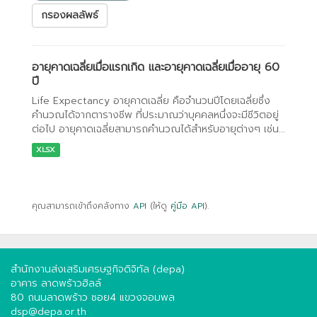
กรองผลลัพธ์
อายุคาดเฉลี่ยเมื่อแรกเกิด และอายุคาดเฉลี่ยเมื่ออายุ 60
ปี
Life Expectancy อายุคาดเฉลี่ย คือจำนวนปีโดยเฉลี่ยซึ่ง
คำนวณได้จากตารางชีพ ที่ประมาณว่าบุคคลหนึ่งจะมีชีวิตอยู่
ต่อไป อายุคาดเฉลี่ยสามารถคำนวณได้สำหรับอายุต่างๆ เช่น...
XLSX
คุณสามารถเข้าถึงคลังทาง
API
(ให้ดู
คู่มือ API
).
สำนักงานส่งเสริมเศรษฐกิจดิจิทัล (depa)
อาคาร ลาดพร้าวฮิลล์
80 ถนนลาดพร้าว ซอย4 แขวงจอมพล
dsp@depa.or.th