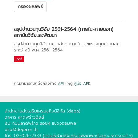
กรองผลลัพธ์
สรุปจำนวนทุนวิจัย 2561-2564 (ภายใน-ภายนอก)
สถาบันวิจัยและพัฒนา
สรุปจำนวนทุนวิจัยจากแหล่งทุนภายในและแหล่งทุนภายนอก
ระหว่างปี พ.ศ. 2561-2564
.pdf
คุณสามารถเข้าถึงคลังทาง
API
(ให้ดู
คู่มือ API
).
สำนักงานส่งเสริมเศรษฐกิจดิจิทัล (depa)
อาคาร ลาดพร้าวฮิลล์
80 ถนนลาดพร้าว ซอย4 แขวงจอมพล
dsp@depa.or.th
โทร. 02-026-2333 (ติดต่อฝ่ายส่งเสริมแพลตฟอร์มและบริการดิจิทัล)