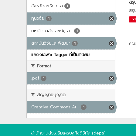
สรุ
จังหวัดฉะเชิงเทรา
1
สรุ
ทุนวิจัย
1
.pd
มหาวิทยาลัยราชภัฏรา...
1
สถาบันวิจัยและพัฒนา
คุณ
1
แสดงเฉพาะ Taggar ที่เป็นที่นิยม
Format
.pdf
1
สัญญาอนุญาต
Creative Commons At...
1
สำนักงานส่งเสริมเศรษฐกิจดิจิทัล (depa)