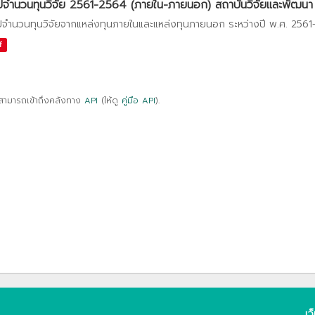
ปจำนวนทุนวิจัย 2561-2564 (ภายใน-ภายนอก) สถาบันวิจัยและพัฒนา
ปจำนวนทุนวิจัยจากแหล่งทุนภายในและแหล่งทุนภายนอก ระหว่างปี พ.ศ. 256
f
สามารถเข้าถึงคลังทาง
API
(ให้ดู
คู่มือ API
).
เว