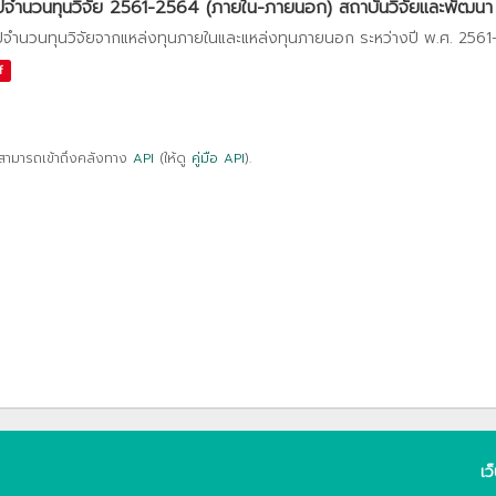
ปจำนวนทุนวิจัย 2561-2564 (ภายใน-ภายนอก) สถาบันวิจัยและพัฒนา
ปจำนวนทุนวิจัยจากแหล่งทุนภายในและแหล่งทุนภายนอก ระหว่างปี พ.ศ. 256
f
สามารถเข้าถึงคลังทาง
API
(ให้ดู
คู่มือ API
).
เว