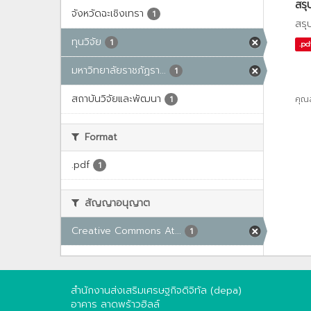
สรุ
จังหวัดฉะเชิงเทรา
1
สรุ
ทุนวิจัย
1
.pd
มหาวิทยาลัยราชภัฏรา...
1
สถาบันวิจัยและพัฒนา
คุณ
1
Format
.pdf
1
สัญญาอนุญาต
Creative Commons At...
1
สำนักงานส่งเสริมเศรษฐกิจดิจิทัล (depa)
อาคาร ลาดพร้าวฮิลล์