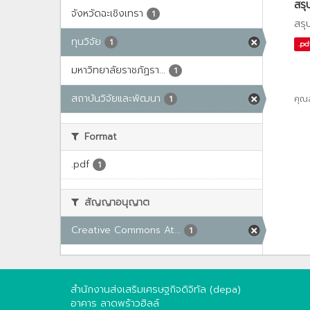
สรุ
จังหวัดฉะเชิงเทรา
1
สรุ
ทุนวิจัย
1
.pd
มหาวิทยาลัยราชภัฏรา...
1
สถาบันวิจัยและพัฒนา
คุณ
1
Format
.pdf
1
สัญญาอนุญาต
Creative Commons At...
1
สำนักงานส่งเสริมเศรษฐกิจดิจิทัล (depa)
อาคาร ลาดพร้าวฮิลล์