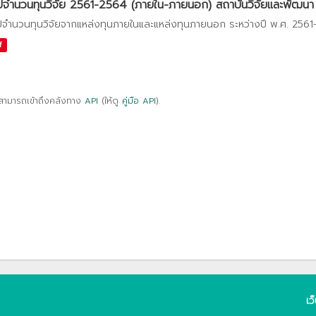
ปจำนวนทุนวิจัย 2561-2564 (ภายใน-ภายนอก) สถาบันวิจัยและพัฒนา
ปจำนวนทุนวิจัยจากแหล่งทุนภายในและแหล่งทุนภายนอก ระหว่างปี พ.ศ. 256
f
สามารถเข้าถึงคลังทาง
API
(ให้ดู
คู่มือ API
).
เว