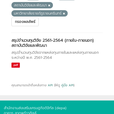
สถาบันวิจัยและพัฒนา
มหาวิทยาลัยราชภัฏราชนครินทร์
กรองผลลัพธ์
สรุปจำนวนทุนวิจัย 2561-2564 (ภายใน-ภายนอก)
สถาบันวิจัยและพัฒนา
สรุปจำนวนทุนวิจัยจากแหล่งทุนภายในและแหล่งทุนภายนอก
ระหว่างปี พ.ศ. 2561-2564
.pdf
คุณสามารถเข้าถึงคลังทาง
API
(ให้ดู
คู่มือ API
).
สำนักงานส่งเสริมเศรษฐกิจดิจิทัล (depa)
อาคาร ลาดพร้าวฮิลล์