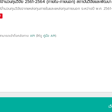
ปจำนวนทุนวิจัย 2561-2564 (ภายใน-ภายนอก) สถาบันวิจัยและพัฒนา
ปจำนวนทุนวิจัยจากแหล่งทุนภายในและแหล่งทุนภายนอก ระหว่างปี พ.ศ. 256
f
สามารถเข้าถึงคลังทาง
API
(ให้ดู
คู่มือ API
).
เว