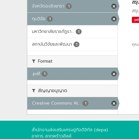
สรุ
จังหวัดฉะเชิงเทรา
1
สรุ
ทุนวิจัย
1
.pd
มหาวิทยาลัยราชภัฏรา...
1
สถาบันวิจัยและพัฒนา
คุณ
1
Format
.pdf
1
สัญญาอนุญาต
Creative Commons At...
1
สำนักงานส่งเสริมเศรษฐกิจดิจิทัล (depa)
อาคาร ลาดพร้าวฮิลล์