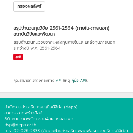
กรองผลลัพธ์
สรุปจำนวนทุนวิจัย 2561-2564 (ภายใน-ภายนอก)
สถาบันวิจัยและพัฒนา
สรุปจำนวนทุนวิจัยจากแหล่งทุนภายในและแหล่งทุนภายนอก
ระหว่างปี พ.ศ. 2561-2564
.pdf
คุณสามารถเข้าถึงคลังทาง
API
(ให้ดู
คู่มือ API
).
สำนักงานส่งเสริมเศรษฐกิจดิจิทัล (depa)
อาคาร ลาดพร้าวฮิลล์
80 ถนนลาดพร้าว ซอย4 แขวงจอมพล
dsp@depa.or.th
โทร. 02-026-2333 (ติดต่อฝ่ายส่งเสริมแพลตฟอร์มและบริการดิจิทัล)