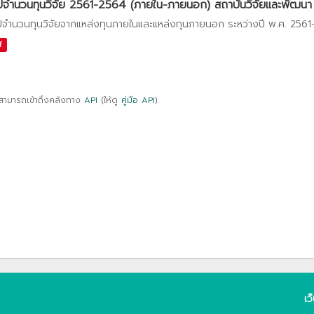
ปจำนวนทุนวิจัย 2561-2564 (ภายใน-ภายนอก) สถาบันวิจัยและพัฒนา
ปจำนวนทุนวิจัยจากแหล่งทุนภายในและแหล่งทุนภายนอก ระหว่างปี พ.ศ. 256
f
สามารถเข้าถึงคลังทาง
API
(ให้ดู
คู่มือ API
).
เว