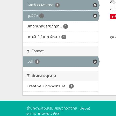
สรุ
จังหวัดฉะเชิงเทรา
1
สรุ
ทุนวิจัย
1
.pd
มหาวิทยาลัยราชภัฏรา...
1
สถาบันวิจัยและพัฒนา
คุณ
1
Format
.pdf
1
สัญญาอนุญาต
Creative Commons At...
1
สำนักงานส่งเสริมเศรษฐกิจดิจิทัล (depa)
อาคาร ลาดพร้าวฮิลล์