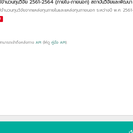
ปจำนวนทุนวิจัย 2561-2564 (ภายใน-ภายนอก) สถาบันวิจัยและพัฒนา
ปจำนวนทุนวิจัยจากแหล่งทุนภายในและแหล่งทุนภายนอก ระหว่างปี พ.ศ. 256
f
สามารถเข้าถึงคลังทาง
API
(ให้ดู
คู่มือ API
).
เว