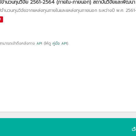
ปจำนวนทุนวิจัย 2561-2564 (ภายใน-ภายนอก) สถาบันวิจัยและพัฒนา
ปจำนวนทุนวิจัยจากแหล่งทุนภายในและแหล่งทุนภายนอก ระหว่างปี พ.ศ. 256
f
สามารถเข้าถึงคลังทาง
API
(ให้ดู
คู่มือ API
).
เว