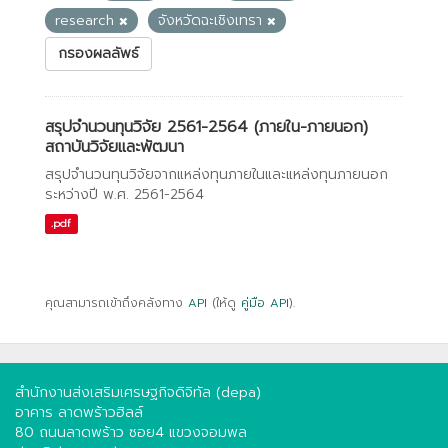
research
จังหวัดฉะเชิงเทรา
กรองผลลัพธ์
สรุปจำนวนทุนวิจัย 2561-2564 (ภายใน-ภายนอก)
สถาบันวิจัยและพัฒนา
สรุปจำนวนทุนวิจัยจากแหล่งทุนภายในและแหล่งทุนภายนอก
ระหว่างปี พ.ศ. 2561-2564
.pdf
คุณสามารถเข้าถึงคลังทาง
API
(ให้ดู
คู่มือ API
).
สำนักงานส่งเสริมเศรษฐกิจดิจิทัล (depa)
อาคาร ลาดพร้าวฮิลล์
80 ถนนลาดพร้าว ซอย4 แขวงจอมพล