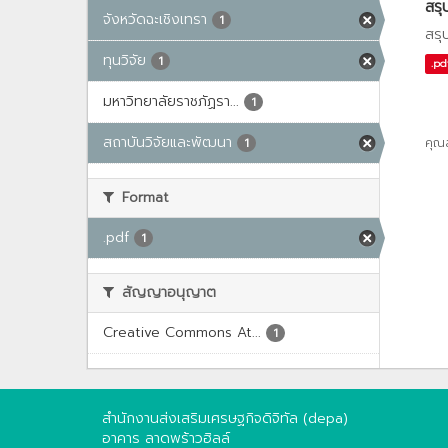
สรุ
จังหวัดฉะเชิงเทรา
1
สรุ
ทุนวิจัย
1
.pd
มหาวิทยาลัยราชภัฏรา...
1
สถาบันวิจัยและพัฒนา
คุณ
1
Format
.pdf
1
สัญญาอนุญาต
Creative Commons At...
1
สำนักงานส่งเสริมเศรษฐกิจดิจิทัล (depa)
อาคาร ลาดพร้าวฮิลล์