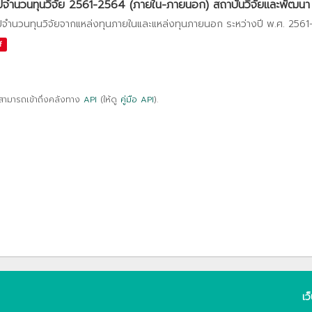
ปจำนวนทุนวิจัย 2561-2564 (ภายใน-ภายนอก) สถาบันวิจัยและพัฒนา
ปจำนวนทุนวิจัยจากแหล่งทุนภายในและแหล่งทุนภายนอก ระหว่างปี พ.ศ. 256
f
สามารถเข้าถึงคลังทาง
API
(ให้ดู
คู่มือ API
).
เว