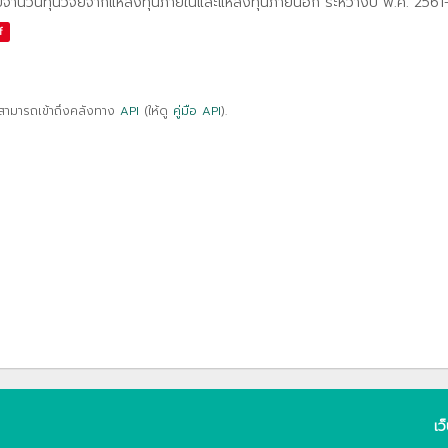
ปจำนวนทุนวิจัยจากแหล่งทุนภายในและแหล่งทุนภายนอก ระหว่างปี พ.ศ. 256
f
สามารถเข้าถึงคลังทาง
API
(ให้ดู
คู่มือ API
).
เว