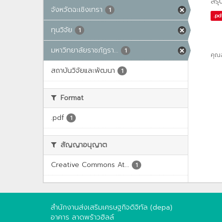
สรุ
จังหวัดฉะเชิงเทรา
1
.pd
ทุนวิจัย
1
มหาวิทยาลัยราชภัฏรา...
1
คุณ
สถาบันวิจัยและพัฒนา
1
Format
.pdf
1
สัญญาอนุญาต
Creative Commons At...
1
สำนักงานส่งเสริมเศรษฐกิจดิจิทัล (depa)
อาคาร ลาดพร้าวฮิลล์