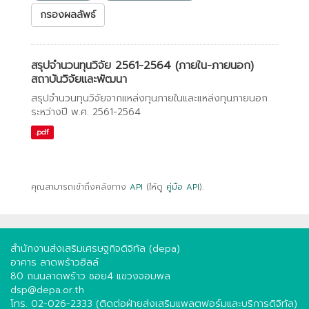
กรองผลลัพธ์
สรุปจำนวนทุนวิจัย 2561-2564 (ภายใน-ภายนอก)
สถาบันวิจัยและพัฒนา
สรุปจำนวนทุนวิจัยจากแหล่งทุนภายในและแหล่งทุนภายนอก
ระหว่างปี พ.ศ. 2561-2564
.pdf
คุณสามารถเข้าถึงคลังทาง
API
(ให้ดู
คู่มือ API
).
สำนักงานส่งเสริมเศรษฐกิจดิจิทัล (depa)
อาคาร ลาดพร้าวฮิลล์
80 ถนนลาดพร้าว ซอย4 แขวงจอมพล
dsp@depa.or.th
โทร. 02-026-2333 (ติดต่อฝ่ายส่งเสริมแพลตฟอร์มและบริการดิจิทัล)