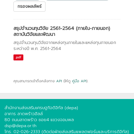
กรองผลลัพธ์
สรุปจำนวนทุนวิจัย 2561-2564 (ภายใน-ภายนอก)
สถาบันวิจัยและพัฒนา
สรุปจำนวนทุนวิจัยจากแหล่งทุนภายในและแหล่งทุนภายนอก
ระหว่างปี พ.ศ. 2561-2564
.pdf
คุณสามารถเข้าถึงคลังทาง
API
(ให้ดู
คู่มือ API
).
สำนักงานส่งเสริมเศรษฐกิจดิจิทัล (depa)
อาคาร ลาดพร้าวฮิลล์
80 ถนนลาดพร้าว ซอย4 แขวงจอมพล
dsp@depa.or.th
โทร. 02-026-2333 (ติดต่อฝ่ายส่งเสริมแพลตฟอร์มและบริการดิจิทัล)