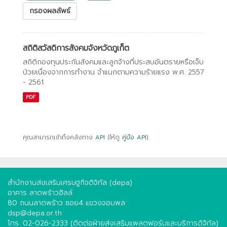
กรองผลลัพธ์
สถิติสวัสดิการสังคมจังหวัดภูเก็ต
สถิติกองทุนประกันสังคมและลูกจ้างที่ประสบอันตรายหรือเจ็บ
ป่วยเนื่องจากการทํางาน จําแนกตามความร้ายแรง พ.ศ. 2557
- 2561
PDF
คุณสามารถเข้าถึงคลังทาง
API
(ให้ดู
คู่มือ API
).
สำนักงานส่งเสริมเศรษฐกิจดิจิทัล (depa)
อาคาร ลาดพร้าวฮิลล์
80 ถนนลาดพร้าว ซอย4 แขวงจอมพล
dsp@depa.or.th
โทร. 02-026-2333 (ติดต่อฝ่ายส่งเสริมแพลตฟอร์มและบริการดิจิทัล)