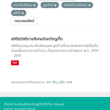
ประกันสังคม
ลูกจ้าง
สวัสดิการสังคม
สถิติ
กรองผลลัพธ์
สถิติสวัสดิการสังคมจังหวัดภูเก็ต
สถิติกองทุนประกันสังคมและลูกจ้างที่ประสบอันตรายหรือเจ็บ
ป่วยเนื่องจากการทํางาน จําแนกตามความร้ายแรง พ.ศ. 2557
- 2561
PDF
คุณสามารถเข้าถึงคลังทาง
API
(ให้ดู
คู่มือ API
).
สำนักงานส่งเสริมเศรษฐกิจดิจิทัล (depa)
อาคาร ลาดพร้าวฮิลล์