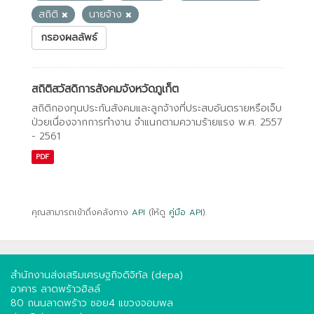
สถิติ
นายจ้าง
กรองผลลัพธ์
สถิติสวัสดิการสังคมจังหวัดภูเก็ต
สถิติกองทุนประกันสังคมและลูกจ้างที่ประสบอันตรายหรือเจ็บ
ป่วยเนื่องจากการทํางาน จําแนกตามความร้ายแรง พ.ศ. 2557
- 2561
PDF
คุณสามารถเข้าถึงคลังทาง
API
(ให้ดู
คู่มือ API
).
สำนักงานส่งเสริมเศรษฐกิจดิจิทัล (depa)
อาคาร ลาดพร้าวฮิลล์
80 ถนนลาดพร้าว ซอย4 แขวงจอมพล