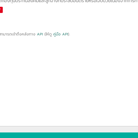
ติกองทุนประกันสังคมและลูกจ้างที่ประสบอันตรายหรือเจ็บป่วยเนื่องจากการ
F
สามารถเข้าถึงคลังทาง
API
(ให้ดู
คู่มือ API
).