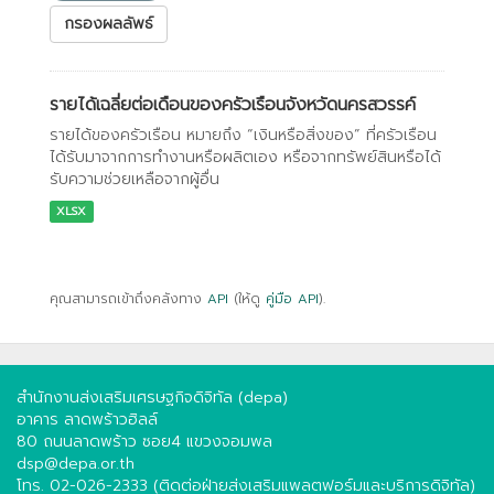
กรองผลลัพธ์
รายได้เฉลี่ยต่อเดือนของครัวเรือนจังหวัดนครสวรรค์
รายได้ของครัวเรือน หมายถึง “เงินหรือสิ่งของ” ที่ครัวเรือน
ได้รับมาจากการทำงานหรือผลิตเอง หรือจากทรัพย์สินหรือได้
รับความช่วยเหลือจากผู้อื่น
XLSX
คุณสามารถเข้าถึงคลังทาง
API
(ให้ดู
คู่มือ API
).
สำนักงานส่งเสริมเศรษฐกิจดิจิทัล (depa)
อาคาร ลาดพร้าวฮิลล์
80 ถนนลาดพร้าว ซอย4 แขวงจอมพล
dsp@depa.or.th
โทร. 02-026-2333 (ติดต่อฝ่ายส่งเสริมแพลตฟอร์มและบริการดิจิทัล)