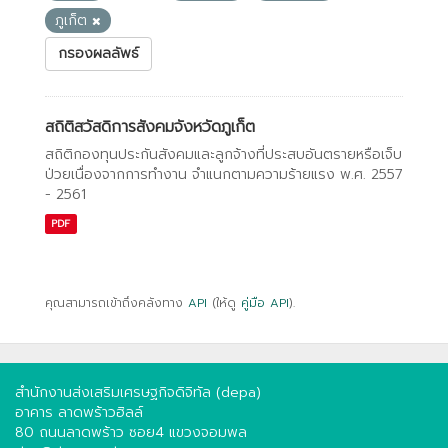
ภูเก็ต
กรองผลลัพธ์
สถิติสวัสดิการสังคมจังหวัดภูเก็ต
สถิติกองทุนประกันสังคมและลูกจ้างที่ประสบอันตรายหรือเจ็บ
ป่วยเนื่องจากการทํางาน จําแนกตามความร้ายแรง พ.ศ. 2557
- 2561
PDF
คุณสามารถเข้าถึงคลังทาง
API
(ให้ดู
คู่มือ API
).
สำนักงานส่งเสริมเศรษฐกิจดิจิทัล (depa)
อาคาร ลาดพร้าวฮิลล์
80 ถนนลาดพร้าว ซอย4 แขวงจอมพล