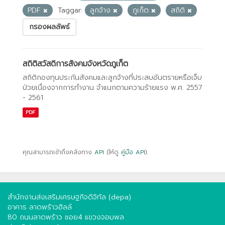
PDF
Taggar:
ลูกจ้าง
ภูเก็ต
สถิติ
กรองผลลัพธ์
สถิติสวัสดิการสังคมจังหวัดภูเก็ต
สถิติกองทุนประกันสังคมและลูกจ้างที่ประสบอันตรายหรือเจ็บ
ป่วยเนื่องจากการทํางาน จําแนกตามความร้ายแรง พ.ศ. 2557
- 2561
PDF
คุณสามารถเข้าถึงคลังทาง
API
(ให้ดู
คู่มือ API
).
สำนักงานส่งเสริมเศรษฐกิจดิจิทัล (depa)
อาคาร ลาดพร้าวฮิลล์
80 ถนนลาดพร้าว ซอย4 แขวงจอมพล