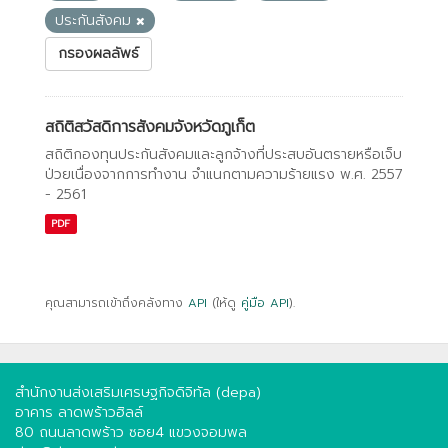
ประกันสังคม
กรองผลลัพธ์
สถิติสวัสดิการสังคมจังหวัดภูเก็ต
สถิติกองทุนประกันสังคมและลูกจ้างที่ประสบอันตรายหรือเจ็บ
ป่วยเนื่องจากการทํางาน จําแนกตามความร้ายแรง พ.ศ. 2557
- 2561
PDF
คุณสามารถเข้าถึงคลังทาง
API
(ให้ดู
คู่มือ API
).
สำนักงานส่งเสริมเศรษฐกิจดิจิทัล (depa)
อาคาร ลาดพร้าวฮิลล์
80 ถนนลาดพร้าว ซอย4 แขวงจอมพล