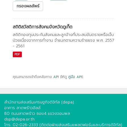
กรองผลลัพธ์
สถิติสวัสดิการสังคมจังหวัดภูเก็ต
สถิติกองทุนประกันสังคมและลูกจ้างที่ประสบอันตรายหรือเจ็บ
ป่วยเนื่องจากการทํางาน จําแนกตามความร้ายแรง พ.ศ. 2557
- 2561
PDF
คุณสามารถเข้าถึงคลังทาง
API
(ให้ดู
คู่มือ API
).
สำนักงานส่งเสริมเศรษฐกิจดิจิทัล (depa)
อาคาร ลาดพร้าวฮิลล์
80 ถนนลาดพร้าว ซอย4 แขวงจอมพล
dsp@depa.or.th
โทร. 02-026-2333 (ติดต่อฝ่ายส่งเสริมแพลตฟอร์มและบริการดิจิทัล)