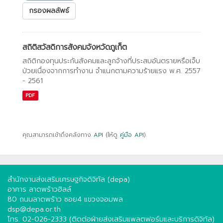
กรองผลลัพธ์
สถิติสวัสดิการสังคมจังหวัดภูเก็ต
สถิติกองทุนประกันสังคมและลูกจ้างที่ประสบอันตรายหรือเจ็บ
ป่วยเนื่องจากการทํางาน จําแนกตามความร้ายแรง พ.ศ. 2557
- 2561
PDF
คุณสามารถเข้าถึงคลังทาง
API
(ให้ดู
คู่มือ API
).
สำนักงานส่งเสริมเศรษฐกิจดิจิทัล (depa)
อาคาร ลาดพร้าวฮิลล์
80 ถนนลาดพร้าว ซอย4 แขวงจอมพล
dsp@depa.or.th
โทร. 02-026-2333 (ติดต่อฝ่ายส่งเสริมแพลตฟอร์มและบริการดิจิทัล)