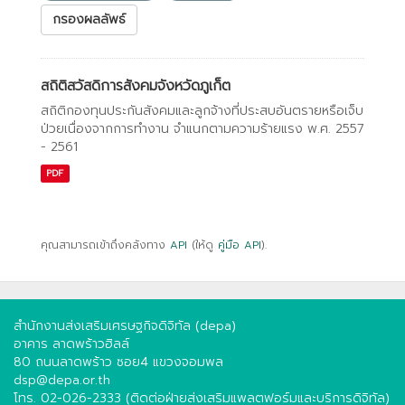
กรองผลลัพธ์
สถิติสวัสดิการสังคมจังหวัดภูเก็ต
สถิติกองทุนประกันสังคมและลูกจ้างที่ประสบอันตรายหรือเจ็บ
ป่วยเนื่องจากการทํางาน จําแนกตามความร้ายแรง พ.ศ. 2557
- 2561
PDF
คุณสามารถเข้าถึงคลังทาง
API
(ให้ดู
คู่มือ API
).
สำนักงานส่งเสริมเศรษฐกิจดิจิทัล (depa)
อาคาร ลาดพร้าวฮิลล์
80 ถนนลาดพร้าว ซอย4 แขวงจอมพล
dsp@depa.or.th
โทร. 02-026-2333 (ติดต่อฝ่ายส่งเสริมแพลตฟอร์มและบริการดิจิทัล)