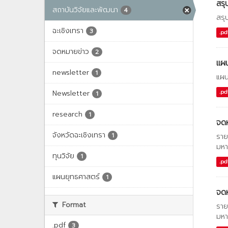
สรุ
สถาบันวิจัยและพัฒนา
4
สรุ
ฉะเชิงเทรา
3
.pd
จดหมายข่าว
2
แผน
newsletter
1
แผน
Newsletter
.pd
1
research
1
จด
จังหวัดฉะเชิงเทรา
1
ราย
มหา
ทุนวิจัย
1
.pd
แผนยุทธศาสตร์
1
จด
Format
ราย
มหา
.pdf
3