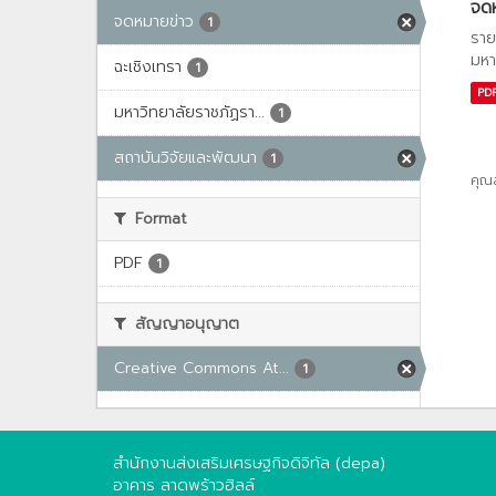
จด
จดหมายข่าว
1
ราย
มหา
ฉะเชิงเทรา
1
PD
มหาวิทยาลัยราชภัฏรา...
1
สถาบันวิจัยและพัฒนา
1
คุณ
Format
PDF
1
สัญญาอนุญาต
Creative Commons At...
1
สำนักงานส่งเสริมเศรษฐกิจดิจิทัล (depa)
อาคาร ลาดพร้าวฮิลล์