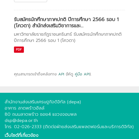
รับสมัครนักศึกษาภาคปกติ ปีการศึกษา 2566 รอบ 1
(โควตา) สำนักส่งเสริมวิชาการและ...
มหาวิทยาลัยราชภัฏราชนครินทร์ รับสมัครนักศึกษาภาคปกติ
ปีการศึกษา 2566 รอบ 1 (โควตา)
PDF
คุณสามารถเข้าถึงคลังทาง
API
(ให้ดู
คู่มือ API
).
สำนักงานส่งเสริมเศรษฐกิจดิจิทัล (depa)
อาคาร ลาดพร้าวฮิลล์
80 ถนนลาดพร้าว ซอย4 แขวงจอมพล
dsp@depa.or.th
โทร. 02-026-2333 (ติดต่อฝ่ายส่งเสริมแพลตฟอร์มและบริการดิจิทัล)
เว็บไซต์ที่เกี่ยวข้อง