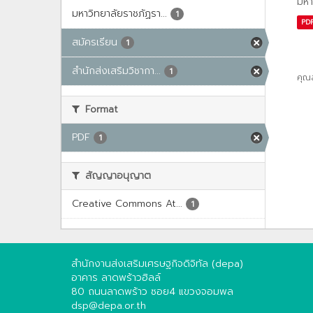
มหา
มหาวิทยาลัยราชภัฏรา...
1
PD
สมัครเรียน
1
สำนักส่งเสริมวิชากา...
1
คุณ
Format
PDF
1
สัญญาอนุญาต
Creative Commons At...
1
สำนักงานส่งเสริมเศรษฐกิจดิจิทัล (depa)
อาคาร ลาดพร้าวฮิลล์
80 ถนนลาดพร้าว ซอย4 แขวงจอมพล
dsp@depa.or.th