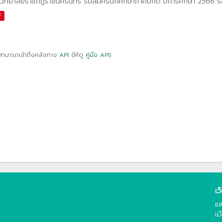
วิทยาลัยราชภัฏราชนครินทร์ รับสมัครนักศึกษาภาคปกติ ปีการศึกษา 2566 ร
F
สามารถเข้าถึงคลังทาง
API
(ให้ดู
คู่มือ API
).
เว
แพ
เม