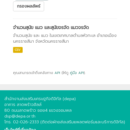
กรองผลลัพธ์
จำนวนสุนัข แมว และสุนัขจรจัด แมวจรจัด
จำนวนสุนัข และ แมว ในเขตเทศบาลตำบลหัวทะเล อำเภอเมือง
นครราชสีมา จังหวัดนครราชสีมา
CSV
คุณสามารถเข้าถึงคลังทาง
API
(ให้ดู
คู่มือ API
).
สำนักงานส่งเสริมเศรษฐกิจดิจิทัล (depa)
อาคาร ลาดพร้าวฮิลล์
80 ถนนลาดพร้าว ซอย4 แขวงจอมพล
dsp@depa.or.th
โทร. 02-026-2333 (ติดต่อฝ่ายส่งเสริมแพลตฟอร์มและบริการดิจิทัล)