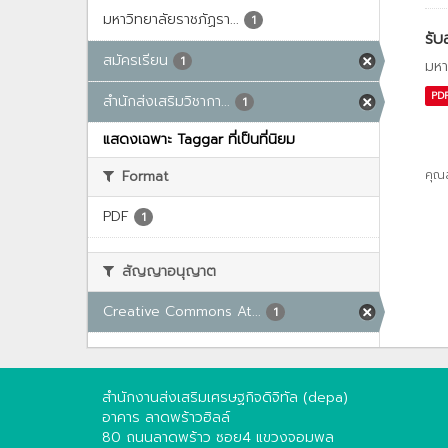
มหาวิทยาลัยราชภัฏรา...
1
รับ
สมัครเรียน
1
มหา
PD
สำนักส่งเสริมวิชากา...
1
แสดงเฉพาะ Taggar ที่เป็นที่นิยม
Format
คุณ
PDF
1
สัญญาอนุญาต
Creative Commons At...
1
สำนักงานส่งเสริมเศรษฐกิจดิจิทัล (depa)
อาคาร ลาดพร้าวฮิลล์
80 ถนนลาดพร้าว ซอย4 แขวงจอมพล