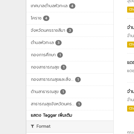
จุด
เทศบาลตำบลหัวทะเล
4
CS
โคราช
4
จำน
จังหวัดนครราชสีมา
3
จำน
ตำบลหัวทะเล
3
CS
กองการศึกษา
1
แด
กองสาธารณสุข
1
แดช
กองสาธารณสุขและสิ่ง...
1
จำน
ด้านสาธารณสุข
1
จำน
สาธารณสุขจังหวัดนคร...
1
CS
แสดง Taggar เพิ่มเติม
Format
คุณ