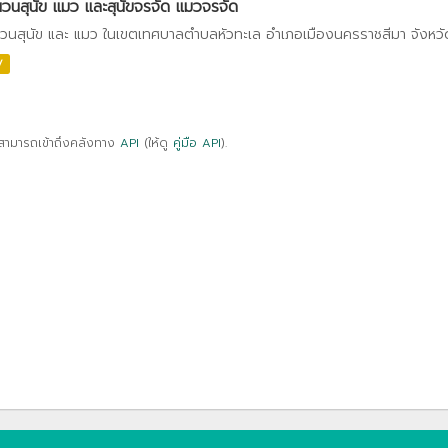
วนสุนัข แมว และสุนัขจรจัด แมวจรจัด
วนสุนัข และ แมว ในเขตเทศบาลตำบลหัวทะเล อำเภอเมืองนครราชสีมา จังหว
V
สามารถเข้าถึงคลังทาง
API
(ให้ดู
คู่มือ API
).