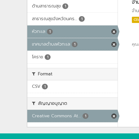
จำน
ด้านสาธารณสุข
1
จำน
สาธารณสุขจังหวัดนคร...
1
CS
หัวทะเล
1
เทศบาลตำบลหัวทะเล
คุณ
1
โคราช
1
Format
CSV
1
สัญญาอนุญาต
Creative Commons At...
1