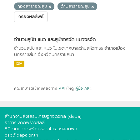
กองสาธารณสุข
ด้านสาธารณสุข
กรองผลลัพธ์
จำนวนสุนัข แมว และสุนัขจรจัด แมวจรจัด
จำนวนสุนัข และ แมว ในเขตเทศบาลตำบลหัวทะเล อำเภอเมือง
นครราชสีมา จังหวัดนครราชสีมา
CSV
คุณสามารถเข้าถึงคลังทาง
API
(ให้ดู
คู่มือ API
).
สำนักงานส่งเสริมเศรษฐกิจดิจิทัล (depa)
อาคาร ลาดพร้าวฮิลล์
80 ถนนลาดพร้าว ซอย4 แขวงจอมพล
dsp@depa.or.th