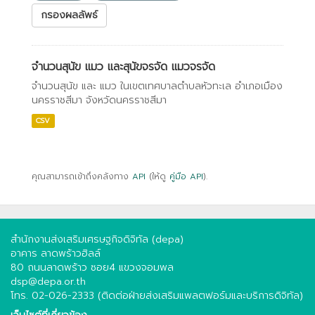
กรองผลลัพธ์
จำนวนสุนัข แมว และสุนัขจรจัด แมวจรจัด
จำนวนสุนัข และ แมว ในเขตเทศบาลตำบลหัวทะเล อำเภอเมือง
นครราชสีมา จังหวัดนครราชสีมา
CSV
คุณสามารถเข้าถึงคลังทาง
API
(ให้ดู
คู่มือ API
).
สำนักงานส่งเสริมเศรษฐกิจดิจิทัล (depa)
อาคาร ลาดพร้าวฮิลล์
80 ถนนลาดพร้าว ซอย4 แขวงจอมพล
dsp@depa.or.th
โทร. 02-026-2333 (ติดต่อฝ่ายส่งเสริมแพลตฟอร์มและบริการดิจิทัล)